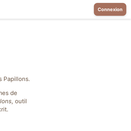
Connexion
 Papillons.
rmes de
llons
, outil
rit.